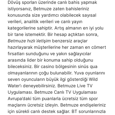
Dövüş sporları üzerinde canlı bahis yapmak
istiyorsanız, Betmuze zaten bahisleriniz
konusunda size yardımcı olabilecek sayısal
verileri, analitik verileri ve canlı yayın
kategorilerine sahiptir. Artış almanın en iyi yolu
bir tane istemektir. Bir hesap açtıktan sonra,
Betmuze hızlı i̇letişim
benzersiz araçlar
hazırlayarak müşterilerine her zaman en cömert
fırsatları sunduğunu ve yakın sağlayıcılar
arasında lider bir konuma sahip olduğunu
bileceksiniz. Bir casino bölgesinin sinüs qua
olmayanlarının çoğu bulunabilir. Yuva oyunlarını
seven oyuncuların büyük ilgi gösterdiği Wild
Water’ı deneyebilirsiniz. Betmuze Live TV
Uygulaması. Betmuze Canlı TV Uygulaması
Avrupa’daki tüm puanlarla ücretsiz tüm spor
maçlarını ücretsiz izleyin. Betmuze endişeleriniz
için sürekli canlı destek sağlar. BT sorunlarınızla