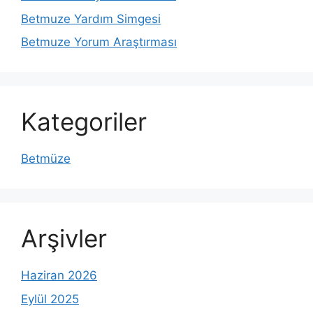
Betmuze Yardım Simgesi
Betmuze Yorum Araştırması
Kategoriler
Betmüze
Arşivler
Haziran 2026
Eylül 2025