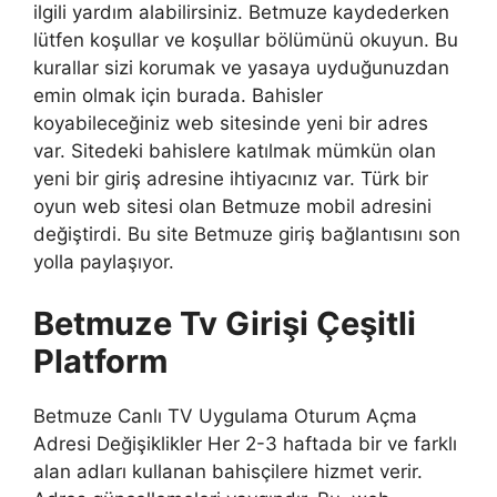
ilgili yardım alabilirsiniz. Betmuze kaydederken
lütfen koşullar ve koşullar bölümünü okuyun. Bu
kurallar sizi korumak ve yasaya uyduğunuzdan
emin olmak için burada. Bahisler
koyabileceğiniz web sitesinde yeni bir adres
var. Sitedeki bahislere katılmak mümkün olan
yeni bir giriş adresine ihtiyacınız var. Türk bir
oyun web sitesi olan Betmuze mobil adresini
değiştirdi. Bu site Betmuze giriş bağlantısını son
yolla paylaşıyor.
Betmuze Tv Girişi Çeşitli
Platform
Betmuze Canlı TV Uygulama Oturum Açma
Adresi Değişiklikler Her 2-3 haftada bir ve farklı
alan adları kullanan bahisçilere hizmet verir.