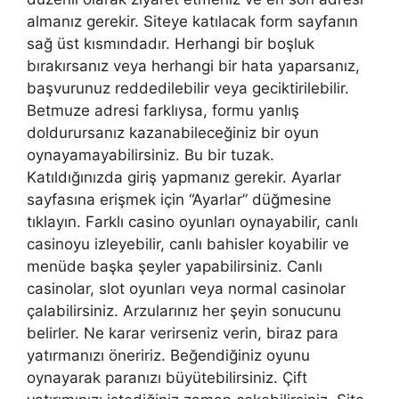
almanız gerekir. Siteye katılacak form sayfanın
sağ üst kısmındadır. Herhangi bir boşluk
bırakırsanız veya herhangi bir hata yaparsanız,
başvurunuz reddedilebilir veya geciktirilebilir.
Betmuze adresi farklıysa, formu yanlış
doldurursanız kazanabileceğiniz bir oyun
oynayamayabilirsiniz. Bu bir tuzak.
Katıldığınızda giriş yapmanız gerekir. Ayarlar
sayfasına erişmek için “Ayarlar” düğmesine
tıklayın. Farklı casino oyunları oynayabilir, canlı
casinoyu izleyebilir, canlı bahisler koyabilir ve
menüde başka şeyler yapabilirsiniz. Canlı
casinolar, slot oyunları veya normal casinolar
çalabilirsiniz. Arzularınız her şeyin sonucunu
belirler. Ne karar verirseniz verin, biraz para
yatırmanızı öneririz. Beğendiğiniz oyunu
oynayarak paranızı büyütebilirsiniz. Çift