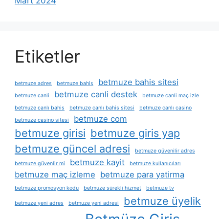
Mart 2024
Etiketler
betmuze bahis sitesi
betmuze adres
betmuze bahis
betmuze canli destek
betmuze canli
betmuze canli maç izle
betmuze canlı bahis
betmuze canlı bahis sitesi
betmuze canlı casino
betmuze com
betmuze casino sitesi
betmuze girisi
betmuze giris yap
betmuze güncel adresi
betmuze güvenilir adres
betmuze kayit
betmuze güvenlir mi
betmuze kullanıcıları
betmuze maç izleme
betmuze para yatirma
betmuze promosyon kodu
betmuze sürekli hizmet
betmuze tv
betmuze üyelik
betmuze yeni adres
betmuze yeni adresi