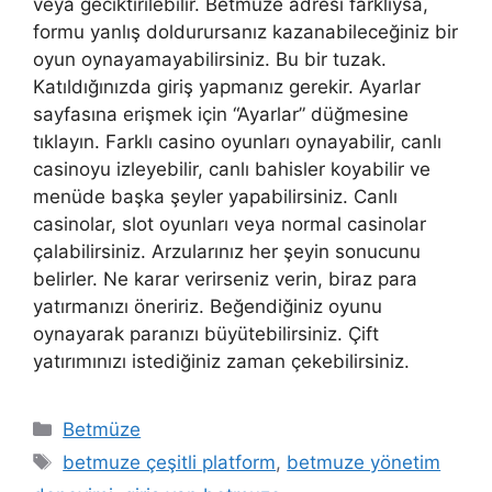
veya geciktirilebilir. Betmuze adresi farklıysa,
formu yanlış doldurursanız kazanabileceğiniz bir
oyun oynayamayabilirsiniz. Bu bir tuzak.
Katıldığınızda giriş yapmanız gerekir. Ayarlar
sayfasına erişmek için “Ayarlar” düğmesine
tıklayın. Farklı casino oyunları oynayabilir, canlı
casinoyu izleyebilir, canlı bahisler koyabilir ve
menüde başka şeyler yapabilirsiniz. Canlı
casinolar, slot oyunları veya normal casinolar
çalabilirsiniz. Arzularınız her şeyin sonucunu
belirler. Ne karar verirseniz verin, biraz para
yatırmanızı öneririz. Beğendiğiniz oyunu
oynayarak paranızı büyütebilirsiniz. Çift
yatırımınızı istediğiniz zaman çekebilirsiniz.
Kategoriler
Betmüze
Etiketler
betmuze çeşitli platform
,
betmuze yönetim