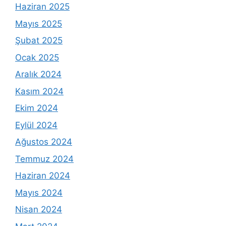
Haziran 2025
Mayıs 2025
Şubat 2025
Ocak 2025
Aralık 2024
Kasım 2024
Ekim 2024
Eylül 2024
Ağustos 2024
Temmuz 2024
Haziran 2024
Mayıs 2024
Nisan 2024