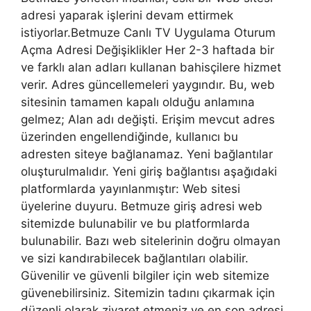
adresi yaparak işlerini devam ettirmek
istiyorlar.Betmuze Canlı TV Uygulama Oturum
Açma Adresi Değişiklikler Her 2-3 haftada bir
ve farklı alan adları kullanan bahisçilere hizmet
verir. Adres güncellemeleri yaygındır. Bu, web
sitesinin tamamen kapalı olduğu anlamına
gelmez; Alan adı değişti. Erişim mevcut adres
üzerinden engellendiğinde, kullanıcı bu
adresten siteye bağlanamaz. Yeni bağlantılar
oluşturulmalıdır. Yeni giriş bağlantısı aşağıdaki
platformlarda yayınlanmıştır: Web sitesi
üyelerine duyuru. Betmuze giriş adresi web
sitemizde bulunabilir ve bu platformlarda
bulunabilir. Bazı web sitelerinin doğru olmayan
ve sizi kandırabilecek bağlantıları olabilir.
Güvenilir ve güvenli bilgiler için web sitemize
güvenebilirsiniz. Sitemizin tadını çıkarmak için
düzenli olarak ziyaret etmeniz ve en son adresi