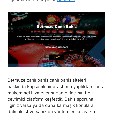
Betmuze canlı bahis canlı bahis siteleri
hakkında kapsamlı bir araştırma yaptıktan sonra
mükemmel hizmetler sunan birinci sınıf bir
çevrimiçi platform keşfettik. Bahis sporuna
ilginiz varsa ya da daha karmaşık konulara
dalmak istiyorsanız bu yöntemleri kolaylıkla