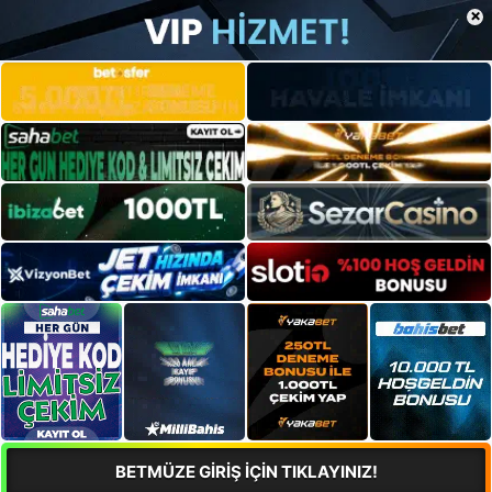
×
BETMÜZE GİRİŞ İÇİN TIKLAYINIZ!