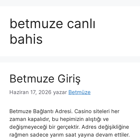
betmuze canlı
bahis
Betmuze Giriş
Haziran 17, 2026
yazar
Betmüze
Betmuze Bağlantı Adresi. Casino siteleri her
zaman kapalıdır, bu hepimizin alıştığı ve
değişmeyeceği bir gerçektir. Adres değişikliğine
rağmen sadece yarım saat yayına devam ettiler.