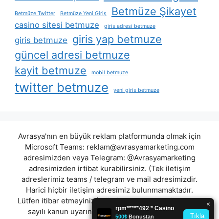
Betmüze Şikayet
Betmüze Twitter
Betmüze Yeni Giriş
casino sitesi betmuze
giris adresi betmuze
giris yap betmuze
giris betmuze
güncel adresi betmuze
kayit betmuze
mobil betmuze
twitter betmuze
yeni giris betmuze
Avrasya'nın en büyük reklam platformunda olmak için
Microsoft Teams:
reklam@avrasyamarketing.com
adresimizden veya Telegram: @Avrasyamarketing
adresimizden irtibat kurabilirsiniz. (Tek iletişim
adreslerimiz teams / telegram ve mail adresimizdir.
Harici hiçbir iletişim adresimiz bulunmamaktadır.
Lütfen itibar etmeyiniz.) Türkiye yasalarına göre 7258
sayılı kanun uyarınca yasa dışı bahis oynamanın