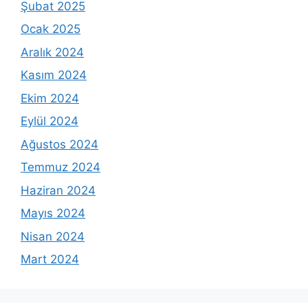
Şubat 2025
Ocak 2025
Aralık 2024
Kasım 2024
Ekim 2024
Eylül 2024
Ağustos 2024
Temmuz 2024
Haziran 2024
Mayıs 2024
Nisan 2024
Mart 2024