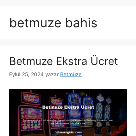
betmuze bahis
Betmuze Ekstra Ücret
Eylül 25, 2024
yazar
Betmüze