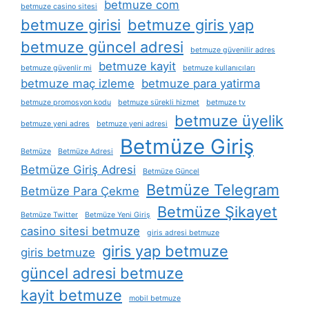
betmuze com
betmuze casino sitesi
betmuze girisi
betmuze giris yap
betmuze güncel adresi
betmuze güvenilir adres
betmuze kayit
betmuze güvenlir mi
betmuze kullanıcıları
betmuze maç izleme
betmuze para yatirma
betmuze promosyon kodu
betmuze sürekli hizmet
betmuze tv
betmuze üyelik
betmuze yeni adres
betmuze yeni adresi
Betmüze Giriş
Betmüze
Betmüze Adresi
Betmüze Giriş Adresi
Betmüze Güncel
Betmüze Telegram
Betmüze Para Çekme
Betmüze Şikayet
Betmüze Twitter
Betmüze Yeni Giriş
casino sitesi betmuze
giris adresi betmuze
giris yap betmuze
giris betmuze
güncel adresi betmuze
kayit betmuze
mobil betmuze