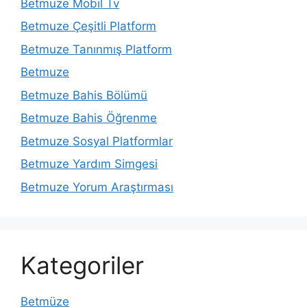
Betmuze Mobil Tv
Betmuze Çeşitli Platform
Betmuze Tanınmış Platform
Betmuze
Betmuze Bahis Bölümü
Betmuze Bahis Öğrenme
Betmuze Sosyal Platformlar
Betmuze Yardım Simgesi
Betmuze Yorum Araştırması
Kategoriler
Betmüze