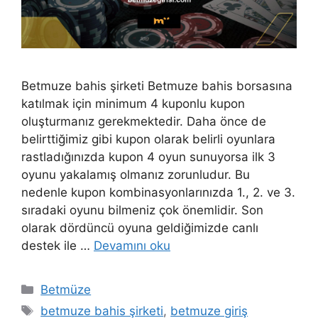
Betmuze bahis şirketi Betmuze bahis borsasına
katılmak için minimum 4 kuponlu kupon
oluşturmanız gerekmektedir. Daha önce de
belirttiğimiz gibi kupon olarak belirli oyunlara
rastladığınızda kupon 4 oyun sunuyorsa ilk 3
oyunu yakalamış olmanız zorunludur. Bu
nedenle kupon kombinasyonlarınızda 1., 2. ve 3.
sıradaki oyunu bilmeniz çok önemlidir. Son
olarak dördüncü oyuna geldiğimizde canlı
destek ile …
Devamını oku
Kategoriler
Betmüze
Etiketler
betmuze bahis şirketi
,
betmuze giriş