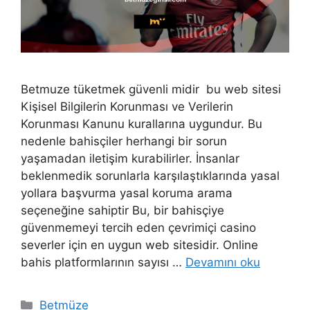
Betmuze tüketmek güvenli midir bu web sitesi
Kişisel Bilgilerin Korunması ve Verilerin
Korunması Kanunu kurallarına uygundur. Bu
nedenle bahisçiler herhangi bir sorun
yaşamadan iletişim kurabilirler. İnsanlar
beklenmedik sorunlarla karşılaştıklarında yasal
yollara başvurma yasal koruma arama
seçeneğine sahiptir Bu, bir bahisçiye
güvenmemeyi tercih eden çevrimiçi casino
severler için en uygun web sitesidir. Online
bahis platformlarının sayısı …
Devamını oku
Kategoriler
Betmüze