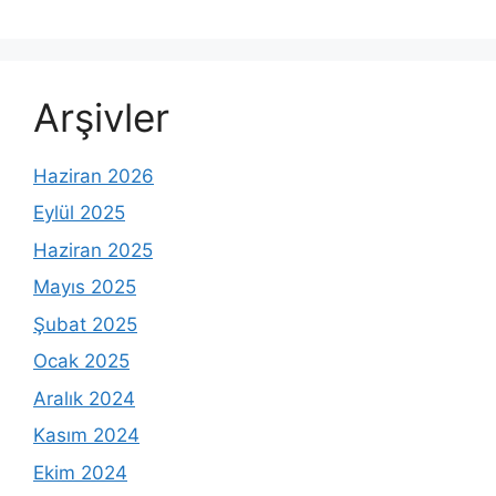
Arşivler
Haziran 2026
Eylül 2025
Haziran 2025
Mayıs 2025
Şubat 2025
Ocak 2025
Aralık 2024
Kasım 2024
Ekim 2024