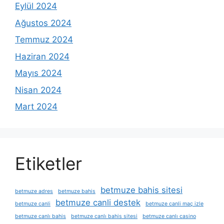
Eylül 2024
Ağustos 2024
Temmuz 2024
Haziran 2024
Mayıs 2024
Nisan 2024
Mart 2024
Etiketler
betmuze bahis sitesi
betmuze adres
betmuze bahis
betmuze canli destek
betmuze canli
betmuze canli maç izle
betmuze canlı bahis
betmuze canlı bahis sitesi
betmuze canlı casino