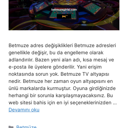
Betmuze adres değişiklikleri Betmuze adresleri
genellikle değişir, bu da engelleme olarak
adlandırılır. Bazen yeni alan adı, kısa mesaj ve
e-posta ile üyelere gönderilir. Yani erişim
noktasında sorun yok. Betmuze TV altyapısı
nedir. Betmuze her zaman oyun altyapısını en
ünlü markalarda kurmuştur. Oyuna girdiğinizde
herhangi bir sorunla karşılaşmayacaksınız. Bu
web sitesi bahis için en iyi seçeneklerinizden …
Devamını oku
Kategoriler
Betmüze