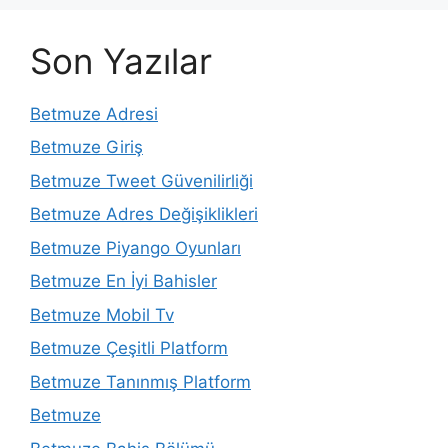
Son Yazılar
Betmuze Adresi
Betmuze Giriş
Betmuze Tweet Güvenilirliği
Betmuze Adres Değişiklikleri
Betmuze Piyango Oyunları
Betmuze En İyi Bahisler
Betmuze Mobil Tv
Betmuze Çeşitli Platform
Betmuze Tanınmış Platform
Betmuze