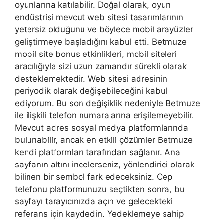
oyunlarına katılabilir. Doğal olarak, oyun
endüstrisi mevcut web sitesi tasarımlarının
yetersiz olduğunu ve böylece mobil arayüzler
geliştirmeye başladığını kabul etti. Betmuze
mobil site bonus etkinlikleri, mobil siteleri
aracılığıyla sizi uzun zamandır sürekli olarak
desteklemektedir. Web sitesi adresinin
periyodik olarak değişebileceğini kabul
ediyorum. Bu son değişiklik nedeniyle Betmuze
ile ilişkili telefon numaralarına erişilemeyebilir.
Mevcut adres sosyal medya platformlarında
bulunabilir, ancak en etkili çözümler Betmuze
kendi platformları tarafından sağlanır. Ana
sayfanın altını incelerseniz, yönlendirici olarak
bilinen bir sembol fark edeceksiniz. Cep
telefonu platformunuzu seçtikten sonra, bu
sayfayı tarayıcınızda açın ve gelecekteki
referans için kaydedin. Yedeklemeye sahip