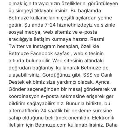
olmak için tarayıcınızın özelliklerini görüntüleyen
üç simgeyi tıklayabilirsiniz. Bu bağlamda
Betmuze kullanıcılarını çeşitli açılardan yerine
getirir. Şu anda 7-24 hizmetinizdeyiz ve sizinle
sosyal medya, web sitemiz ve e-posta
aracılığıyla iletişim kurmaya hazırız. Resmi
Twitter ve Instagram hesapları, özellikle
Betmuze Facebook sayfası, web sitesinin
altında bulunabilir. Web sitesinin altındaki
doğrudan bağlantıyı kullanarak Betmuze de
ulaşabilirsiniz. Gördüğünüz gibi, SSS ve Canlı
Destek ekibimiz size yardımcı olacak. Ayrıca,
Gönder seçeneğinden bir mesaj göndererek ve
koordinasyon e-posta sekmesine erişerek geri
bildirim sağlayabilirsiniz. Bununla birlikte, bu
alternatiflerin 24 saatlik bir bekleme süresine
sahip olduğunu belirtmek önemlidir. Elektronik
iletişim için Betmuze.com kullanabilirsiniz. Daha