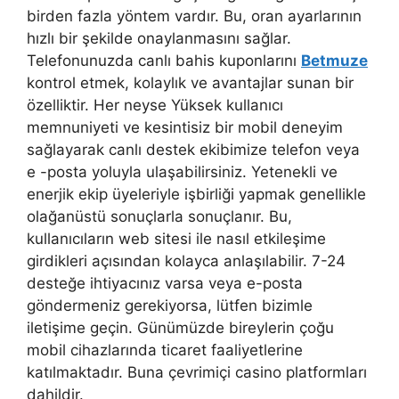
birden fazla yöntem vardır. Bu, oran ayarlarının
hızlı bir şekilde onaylanmasını sağlar.
Telefonunuzda canlı bahis kuponlarını
Betmuze
kontrol etmek, kolaylık ve avantajlar sunan bir
özelliktir. Her neyse Yüksek kullanıcı
memnuniyeti ve kesintisiz bir mobil deneyim
sağlayarak canlı destek ekibimize telefon veya
e -posta yoluyla ulaşabilirsiniz. Yetenekli ve
enerjik ekip üyeleriyle işbirliği yapmak genellikle
olağanüstü sonuçlarla sonuçlanır. Bu,
kullanıcıların web sitesi ile nasıl etkileşime
girdikleri açısından kolayca anlaşılabilir. 7-24
desteğe ihtiyacınız varsa veya e-posta
göndermeniz gerekiyorsa, lütfen bizimle
iletişime geçin. Günümüzde bireylerin çoğu
mobil cihazlarında ticaret faaliyetlerine
katılmaktadır. Buna çevrimiçi casino platformları
dahildir.