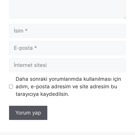
İsim
E-
posta
İnternet
sitesi
Daha sonraki yorumlarımda kullanılması için
adım, e-posta adresim ve site adresim bu
tarayıcıya kaydedilsin.