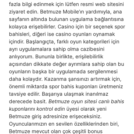
fazla bilgi edinmek için lütfen resmi web sitesini
ziyaret edin. Betmuze Mobile’ın yardımıyla, ana
sayfanın altında bulunan uygulama bağlantısına
kolayca erişebilirler. Casino için bir seçenek spor
bahisleri, diğeri ise casino oyunları oynamak
içindir. Başlangıçta, farklı oyun kategorileri için
ayrı uygulamalara sahip olma cazibesini
anlıyorum. Bununla birlikte, erişilebilirlik
açısından dikkate değer ayrımlara sahip olan bu
oyunların başka bir uygulamada sergilenmesi
daha kolaydır. Kazanma şansınızı artırmak için,
önemli miktarda spor bahis kuponları üretmeniz
tavsiye edilir. Başarıya ulaşmak inanılmaz
derecede basit.
Betmuze oyun sitesi canlı bahis
kuponlarını kontrol edin
üyesi olarak yeni
Betmuze giriş adresinize erişeceksiniz.
Oyuncularımızın en sevilen özelliklerinden biri,
Betmuze mevcut olan çok çeşitli bonus