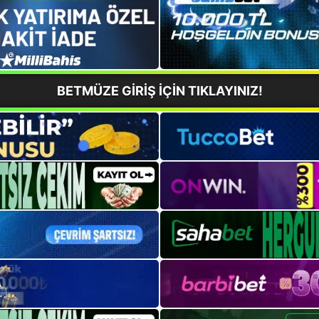
BETMÜZE GİRİŞ İÇİN TIKLAYINIZ!