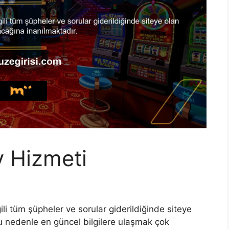
v Hizmeti
gili tüm şüpheler ve sorular giderildiğinde siteye
u nedenle en güncel bilgilere ulaşmak çok