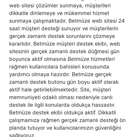
web sitesi çözümler sunmaya, müşterileri
dikkatle dinlemeye ve mükemmel hizmet
sunmaya çalışmaktadır. Betmüze web sitesi 24
saat müşteri desteği sunuyor ve müşterilerin
gerçek zamanlı destek sorunlarını çözmeye
kararlıdır. Betmüze müşteri destek ekibi, web
sitesinin gerçek zamanlı destek düğmesi gün
boyunca aktif olmasına
Betmüze hizmetleri
rağmen kullanıcılara bahisleri konusunda
yardımcı olmaya hazırdır. Betmüze gerçek
zamanlı destek butonu gün boyu aktif olarak
aktif hale getirilebilmektedir. Site, müşteri
memnuniyeti odaklı olması nedeniyle canlı
destek ile ilgili konularda oldukça hassastır.
Betmüze destek ekibi oldukça aktif. Dikkatli
çalışmamıza rağmen gerçek zamanlı desteği ön
planda tutuyor ve kullanıcılarımızın güvenliğini
sağlıyoruz.