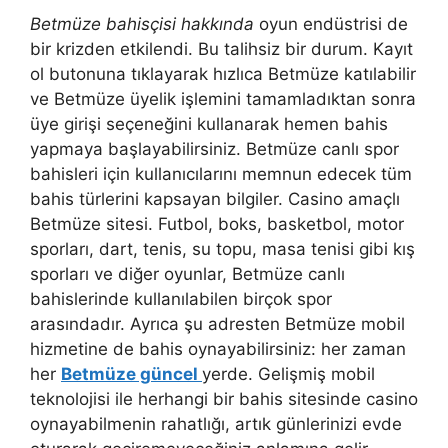
Betmüze bahisçisi hakkında
oyun endüstrisi de
bir krizden etkilendi. Bu talihsiz bir durum. Kayıt
ol butonuna tıklayarak hızlıca Betmüze katılabilir
ve Betmüze üyelik işlemini tamamladıktan sonra
üye girişi seçeneğini kullanarak hemen bahis
yapmaya başlayabilirsiniz. Betmüze canlı spor
bahisleri için kullanıcılarını memnun edecek tüm
bahis türlerini kapsayan bilgiler. Casino amaçlı
Betmüze sitesi. Futbol, boks, basketbol, motor
sporları, dart, tenis, su topu, masa tenisi gibi kış
sporları ve diğer oyunlar, Betmüze canlı
bahislerinde kullanılabilen birçok spor
arasındadır. Ayrıca şu adresten Betmüze mobil
hizmetine de bahis oynayabilirsiniz: her zaman
her
Betmüze güncel
yerde. Gelişmiş mobil
teknolojisi ile herhangi bir bahis sitesinde casino
oynayabilmenin rahatlığı, artık günlerinizi evde