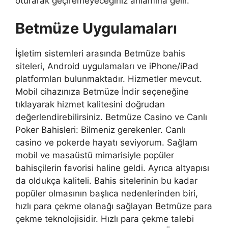
oturarak geçiremeyeceğiniz anlamına gelir.
Betmüze Uygulamaları
İşletim sistemleri arasında Betmüze bahis
siteleri, Android uygulamaları ve iPhone/iPad
platformları bulunmaktadır. Hizmetler mevcut.
Mobil cihazınıza Betmüze İndir seçeneğine
tıklayarak hizmet kalitesini doğrudan
değerlendirebilirsiniz. Betmüze Casino ve Canlı
Poker Bahisleri: Bilmeniz gerekenler. Canlı
casino ve pokerde hayatı seviyorum. Sağlam
mobil ve masaüstü mimarisiyle popüler
bahisçilerin favorisi haline geldi. Ayrıca altyapısı
da oldukça kaliteli. Bahis sitelerinin bu kadar
popüler olmasının başlıca nedenlerinden biri,
hızlı para çekme olanağı sağlayan Betmüze para
çekme teknolojisidir. Hızlı para çekme talebi