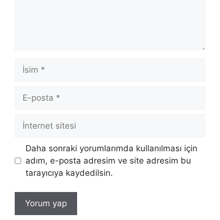
İsim
E-
posta
İnternet
sitesi
Daha sonraki yorumlarımda kullanılması için
adım, e-posta adresim ve site adresim bu
tarayıcıya kaydedilsin.