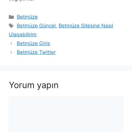
Kategoriler
Betmüze
Etiketler
Betmüze Güncel
,
Betmüze Sitesine Nasıl
Ulaşabilirim
Betmüze Giriş
Betmüze Twitter
Yorum yapın
Yorum