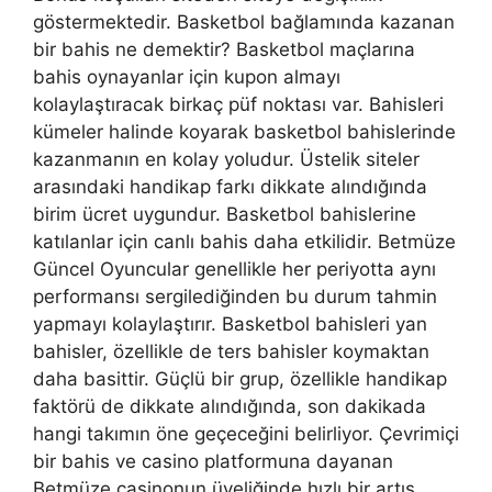
göstermektedir. Basketbol bağlamında kazanan
bir bahis ne demektir? Basketbol maçlarına
bahis oynayanlar için kupon almayı
kolaylaştıracak birkaç püf noktası var. Bahisleri
kümeler halinde koyarak basketbol bahislerinde
kazanmanın en kolay yoludur. Üstelik siteler
arasındaki handikap farkı dikkate alındığında
birim ücret uygundur. Basketbol bahislerine
katılanlar için canlı bahis daha etkilidir. Betmüze
Güncel Oyuncular genellikle her periyotta aynı
performansı sergilediğinden bu durum tahmin
yapmayı kolaylaştırır. Basketbol bahisleri yan
bahisler, özellikle de ters bahisler koymaktan
daha basittir. Güçlü bir grup, özellikle handikap
faktörü de dikkate alındığında, son dakikada
hangi takımın öne geçeceğini belirliyor. Çevrimiçi
bir bahis ve casino platformuna dayanan
Betmüze casinonun üyeliğinde hızlı bir artış