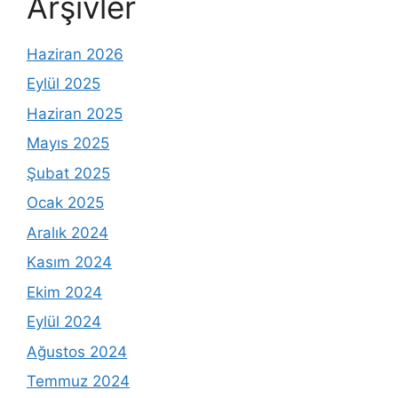
Arşivler
Haziran 2026
Eylül 2025
Haziran 2025
Mayıs 2025
Şubat 2025
Ocak 2025
Aralık 2024
Kasım 2024
Ekim 2024
Eylül 2024
Ağustos 2024
Temmuz 2024