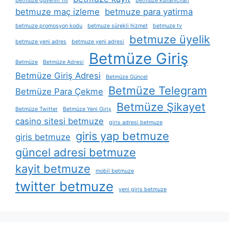
betmuze güvenlir mi
betmuze kullanıcıları
betmuze maç izleme
betmuze para yatirma
betmuze promosyon kodu
betmuze sürekli hizmet
betmuze tv
betmuze üyelik
betmuze yeni adres
betmuze yeni adresi
Betmüze Giriş
Betmüze
Betmüze Adresi
Betmüze Giriş Adresi
Betmüze Güncel
Betmüze Telegram
Betmüze Para Çekme
Betmüze Şikayet
Betmüze Twitter
Betmüze Yeni Giriş
casino sitesi betmuze
giris adresi betmuze
giris yap betmuze
giris betmuze
güncel adresi betmuze
kayit betmuze
mobil betmuze
twitter betmuze
yeni giris betmuze