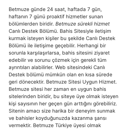
Betmuze günde 24 saat, haftada 7 gün,
haftanın 7 günü proaktif hizmetler sunan
bölümlerden biridir.
Betmuze sürekli hizmet
Canlı Destek Bölümü. Bahis Sitesiyle iletişim
kurmak isteyen kişiler bu şekilde Canlı Destek
Bölümü ile iletişime geçebilir. Herhangi bir
sorunla karşılaşırlarsa, bahis sitesini ziyaret
edebilir ve sorunu çözmek için gerekli tüm
ayrıntıları alabilirler. Web sitesindeki Canlı
Destek bölümü mümkün olan en kısa sürede
geri dönecektir. Betmuze Sitesi Uygun Hizmet.
Betmuze sitesi her zaman en uygun bahis
sitelerinden biridir, bu siteye üye olmak isteyen
kişi sayısının her geçen gün arttığını görebiliriz.
Sitenin amacı size harika bir deneyim sunmak
ve bahisler koyduğunuzda kazanma şansı
vermektir. Betmuze Türkiye üyesi olmak