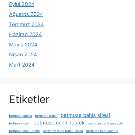
Eylül 2024
Ağustos 2024
Temmuz 2024
Haziran 2024
Mayıs 2024
Nisan 2024
Mart 2024
Etiketler
betmuze bahis sitesi
betmuze adres
betmuze bahis
betmuze canli destek
betmuze canli
betmuze canli maç izle
betmuze canlı bahis
betmuze canlı bahis sitesi
betmuze canlı casino