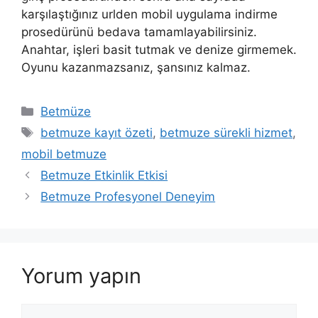
karşılaştığınız urlden mobil uygulama indirme
prosedürünü bedava tamamlayabilirsiniz.
Anahtar, işleri basit tutmak ve denize girmemek.
Oyunu kazanmazsanız, şansınız kalmaz.
Kategoriler
Betmüze
Etiketler
betmuze kayıt özeti
,
betmuze sürekli hizmet
,
mobil betmuze
Betmuze Etkinlik Etkisi
Betmuze Profesyonel Deneyim
Yorum yapın
Yorum