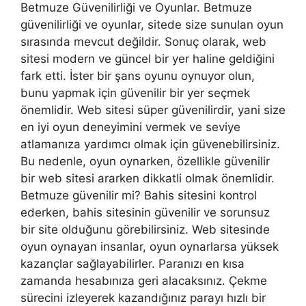
Betmuze Güvenilirliği ve Oyunlar. Betmuze
güvenilirliği ve oyunlar, sitede size sunulan oyun
sırasında mevcut değildir. Sonuç olarak, web
sitesi modern ve güncel bir yer haline geldiğini
fark etti. İster bir şans oyunu oynuyor olun,
bunu yapmak için güvenilir bir yer seçmek
önemlidir. Web sitesi süper güvenilirdir, yani size
en iyi oyun deneyimini vermek ve seviye
atlamanıza yardımcı olmak için güvenebilirsiniz.
Bu nedenle, oyun oynarken, özellikle güvenilir
bir web sitesi ararken dikkatli olmak önemlidir.
Betmuze güvenilir mi? Bahis sitesini kontrol
ederken, bahis sitesinin güvenilir ve sorunsuz
bir site olduğunu görebilirsiniz. Web sitesinde
oyun oynayan insanlar, oyun oynarlarsa yüksek
kazançlar sağlayabilirler. Paranızı en kısa
zamanda hesabınıza geri alacaksınız. Çekme
sürecini izleyerek kazandığınız parayı hızlı bir