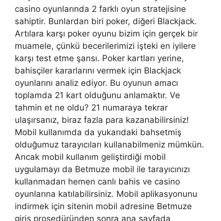
casino oyunlarında 2 farklı oyun stratejisine
sahiptir. Bunlardan biri poker, diğeri Blackjack.
Artılara karşı poker oyunu bizim için gerçek bir
muamele, çünkü becerilerimizi işteki en iyilere
karşı test etme şansı. Poker kartları yerine,
bahisçiler kararlarını vermek için Blackjack
oyunlarını analiz ediyor. Bu oyunun amacı
toplamda 21 kart olduğunu anlamaktır. Ve
tahmin et ne oldu? 21 numaraya tekrar
ulaşırsanız, biraz fazla para kazanabilirsiniz!
Mobil kullanımda da yukarıdaki bahsetmiş
olduğumuz tarayıcıları kullanabilmeniz mümkün.
Ancak mobil kullanım geliştirdiği mobil
uygulamayı da Betmuze mobil ile tarayıcınızı
kullanmadan hemen canlı bahis ve casino
oyunlarına katılabilirsiniz. Mobil aplikasyonunu
indirmek için sitenin mobil adresine Betmuze
giriş prosedüründen sonra ana sayfada