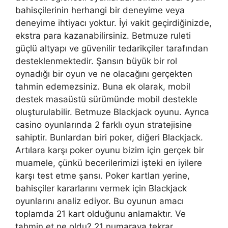
bahisçilerinin herhangi bir deneyime veya
deneyime ihtiyacı yoktur. İyi vakit geçirdiğinizde,
ekstra para kazanabilirsiniz. Betmuze ruleti
güçlü altyapı ve güvenilir tedarikçiler tarafından
desteklenmektedir. Şansın büyük bir rol
oynadığı bir oyun ve ne olacağını gerçekten
tahmin edemezsiniz. Buna ek olarak, mobil
destek masaüstü sürümünde mobil destekle
oluşturulabilir. Betmuze Blackjack oyunu. Ayrıca
casino oyunlarında 2 farklı oyun stratejisine
sahiptir. Bunlardan biri poker, diğeri Blackjack.
Artılara karşı poker oyunu bizim için gerçek bir
muamele, çünkü becerilerimizi işteki en iyilere
karşı test etme şansı. Poker kartları yerine,
bahisçiler kararlarını vermek için Blackjack
oyunlarını analiz ediyor. Bu oyunun amacı
toplamda 21 kart olduğunu anlamaktır. Ve
tahmin et ne oldu? 21 numaraya tekrar