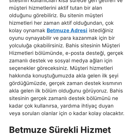
sitesinin kullanıcıları kısa sürede geri getiren ve
müşteri hizmetlerini aktif tutan bir alan
olduğunu görebiliriz. Bu sitenin müşteri
hizmetleri her zaman aktif olduğundan, çok
kolay oynamak
Betmuze Adresi
istediğiniz
oyunu oynayabilir ve para kazanmak için bir
yolculuğa çıkabilirsiniz. Bahis sitesinin Müşteri
Hizmetleri bölümünde, e-posta desteği, gerçek
zamanlı destek ve sosyal medya ağları için
seçenekler göreceksiniz. Müşteri hizmetleri
hakkında konuştuğumuzda akla gelen ilk şeyi
gördüğümüzde, gerçek zaman destek kısmının
akla gelen ilk bölüm olduğunu görüyoruz. Bahis
sitesinin gerçek zamanlı destek bölümünü ne
kadar çok kullanırsa, yardıma ihtiyaç duyan
veya soruları olanlar için o kadar kolay olacaktır.
Betmuze Sürekli Hizmet