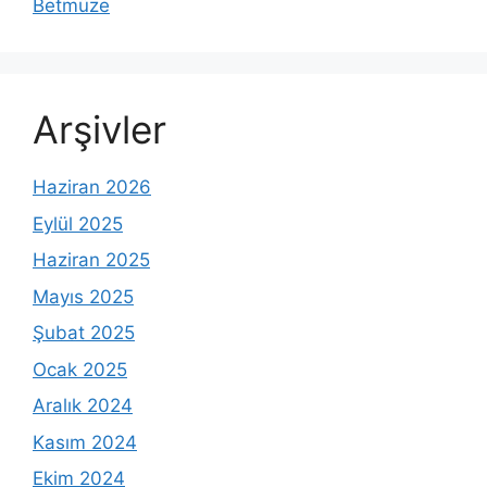
Betmüze
Arşivler
Haziran 2026
Eylül 2025
Haziran 2025
Mayıs 2025
Şubat 2025
Ocak 2025
Aralık 2024
Kasım 2024
Ekim 2024