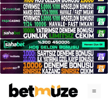
İçeriğe
atla
Menü