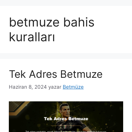
betmuze bahis
kuralları
Tek Adres Betmuze
Haziran 8, 2024
yazar
Betmüze