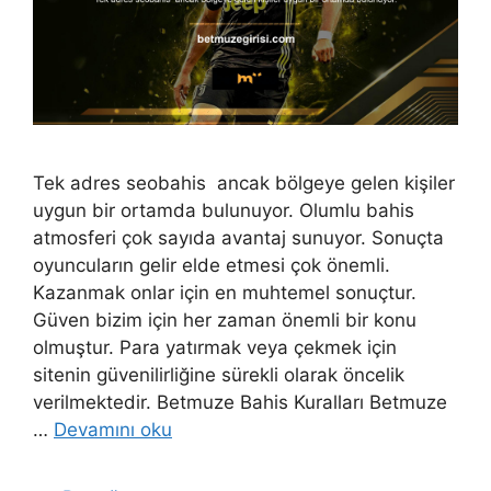
Tek adres seobahis ancak bölgeye gelen kişiler
uygun bir ortamda bulunuyor. Olumlu bahis
atmosferi çok sayıda avantaj sunuyor. Sonuçta
oyuncuların gelir elde etmesi çok önemli.
Kazanmak onlar için en muhtemel sonuçtur.
Güven bizim için her zaman önemli bir konu
olmuştur. Para yatırmak veya çekmek için
sitenin güvenilirliğine sürekli olarak öncelik
verilmektedir. Betmuze Bahis Kuralları Betmuze
…
Devamını oku