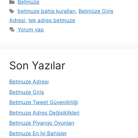
Kategoriler
Betmüze
Etiketler
betmuze bahis kuralları
,
Betmüze Giriş
Adresi
,
tek adres betmuze
Yorum yap
Son Yazılar
Betmuze Adresi
Betmuze Giriş
Betmuze Tweet Güvenilirliği
Betmuze Adres Değişiklikleri
Betmuze Piyango Oyunları
Betmuze En İyi Bahisler