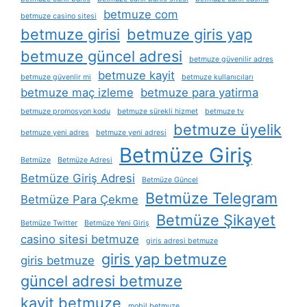
betmuze com
betmuze casino sitesi
betmuze girisi
betmuze giris yap
betmuze güncel adresi
betmuze güvenilir adres
betmuze kayit
betmuze güvenlir mi
betmuze kullanıcıları
betmuze maç izleme
betmuze para yatirma
betmuze promosyon kodu
betmuze sürekli hizmet
betmuze tv
betmuze üyelik
betmuze yeni adres
betmuze yeni adresi
Betmüze Giriş
Betmüze
Betmüze Adresi
Betmüze Giriş Adresi
Betmüze Güncel
Betmüze Telegram
Betmüze Para Çekme
Betmüze Şikayet
Betmüze Twitter
Betmüze Yeni Giriş
casino sitesi betmuze
giris adresi betmuze
giris yap betmuze
giris betmuze
güncel adresi betmuze
kayit betmuze
mobil betmuze