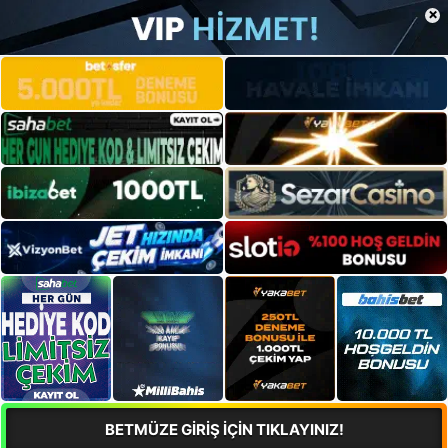
×
BETMÜZE GİRİŞ İÇİN TIKLAYINIZ!