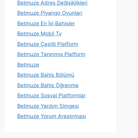
Betmuze Adres Değişiklikleri
Betmuze Piyango Oyunları
Betmuze En İyi Bahisler
Betmuze Mobil Tv
Betmuze Çeşitli Platform
Betmuze Tanınmış Platform
Betmuze
Betmuze Bahis Bölümü
Betmuze Bahis Öğrenme
Betmuze Sosyal Platformlar
Betmuze Yardım Simgesi
Betmuze Yorum Araştırması