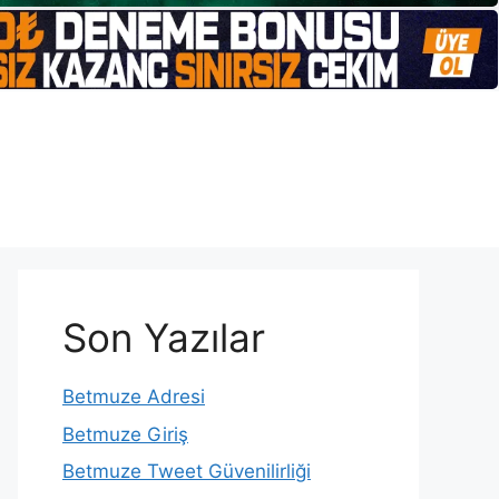
Son Yazılar
Betmuze Adresi
Betmuze Giriş
Betmuze Tweet Güvenilirliği