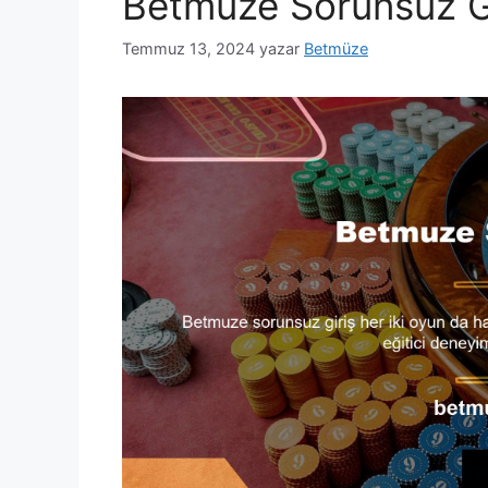
Betmuze Sorunsuz G
Temmuz 13, 2024
yazar
Betmüze