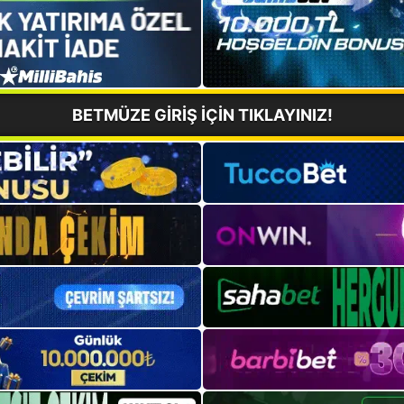
BETMÜZE GİRİŞ İÇİN TIKLAYINIZ!