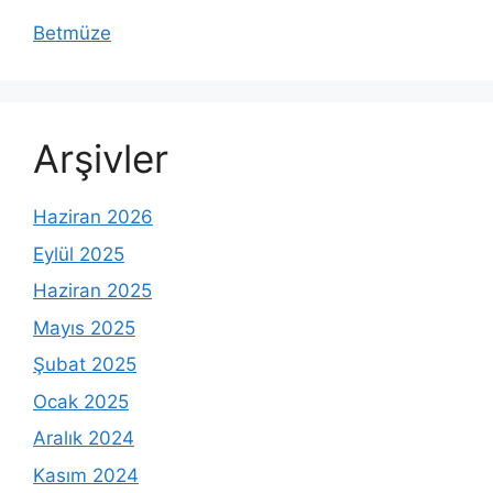
Betmüze
Arşivler
Haziran 2026
Eylül 2025
Haziran 2025
Mayıs 2025
Şubat 2025
Ocak 2025
Aralık 2024
Kasım 2024