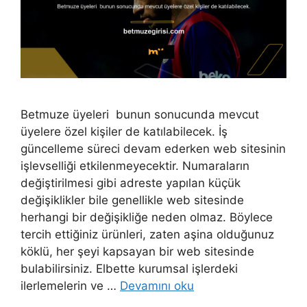
Betmuze üyeleri bunun sonucunda mevcut
üyelere özel kişiler de katılabilecek. İş
güncelleme süreci devam ederken web sitesinin
işlevselliği etkilenmeyecektir. Numaraların
değiştirilmesi gibi adreste yapılan küçük
değişiklikler bile genellikle web sitesinde
herhangi bir değişikliğe neden olmaz. Böylece
tercih ettiğiniz ürünleri, zaten aşina olduğunuz
köklü, her şeyi kapsayan bir web sitesinde
bulabilirsiniz. Elbette kurumsal işlerdeki
ilerlemelerin ve …
Devamını oku