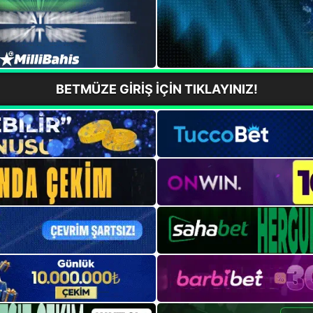
BETMÜZE GİRİŞ İÇİN TIKLAYINIZ!