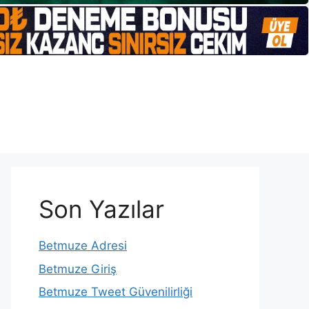
Son Yazılar
Betmuze Adresi
Betmuze Giriş
Betmuze Tweet Güvenilirliği