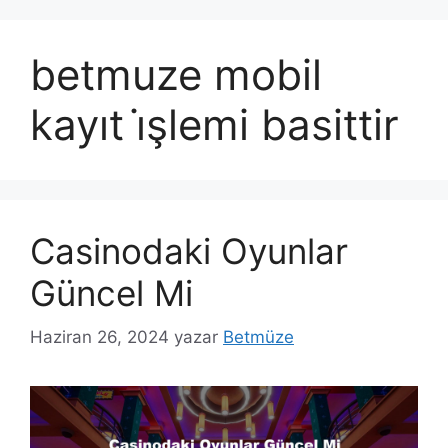
betmuze mobil
kayıt i̇şlemi basittir
Casinodaki Oyunlar
Güncel Mi
Haziran 26, 2024
yazar
Betmüze