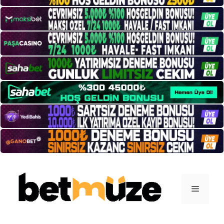
İçeriğe
atla
Menü