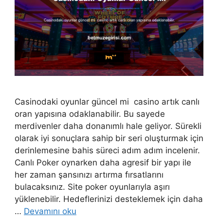
Casinodaki oyunlar güncel mi casino artık canlı
oran yapısına odaklanabilir. Bu sayede
merdivenler daha donanımlı hale geliyor. Sürekli
olarak iyi sonuçlara sahip bir seri oluşturmak için
derinlemesine bahis süreci adım adım incelenir.
Canlı Poker oynarken daha agresif bir yapı ile
her zaman şansınızı artırma fırsatlarını
bulacaksınız. Site poker oyunlarıyla aşırı
yüklenebilir. Hedeflerinizi desteklemek için daha
…
Devamını oku