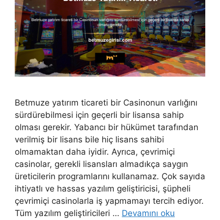
Betmuze yatırım ticareti bir Casinonun varlığını
sürdürebilmesi için geçerli bir lisansa sahip
olması gerekir. Yabancı bir hükümet tarafından
verilmiş bir lisans bile hiç lisans sahibi
olmamaktan daha iyidir. Ayrıca, çevrimiçi
casinolar, gerekli lisansları almadıkça saygın
üreticilerin programlarını kullanamaz. Çok sayıda
ihtiyatlı ve hassas yazılım geliştiricisi, şüpheli
çevrimiçi casinolarla iş yapmamayı tercih ediyor.
Tüm yazılım geliştiricileri …
Devamını oku