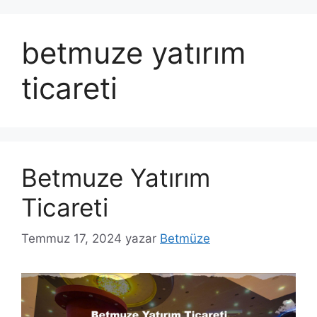
betmuze yatırım
ticareti
Betmuze Yatırım
Ticareti
Temmuz 17, 2024
yazar
Betmüze