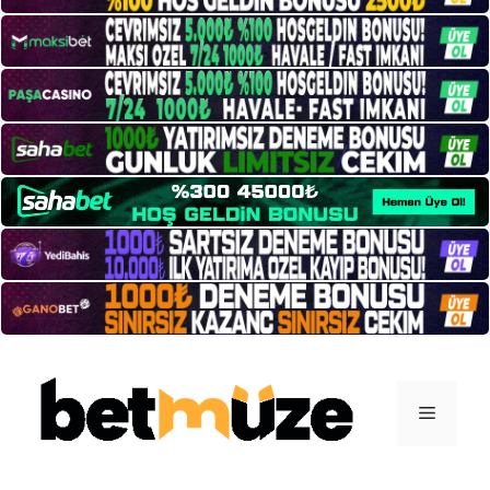
İçeriğe
atla
Menü