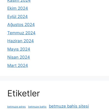
Kasım 2024
Ekim 2024
Eylül 2024
Ağustos 2024
Temmuz 2024
Haziran 2024
Mayıs 2024
Nisan 2024
Mart 2024
Etiketler
betmuze bahis sitesi
betmuze adres
betmuze bahis