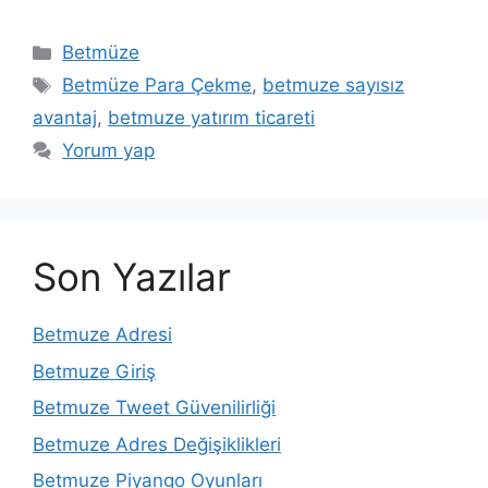
Kategoriler
Betmüze
Etiketler
Betmüze Para Çekme
,
betmuze sayısız
avantaj
,
betmuze yatırım ticareti
Yorum yap
Son Yazılar
Betmuze Adresi
Betmuze Giriş
Betmuze Tweet Güvenilirliği
Betmuze Adres Değişiklikleri
Betmuze Piyango Oyunları