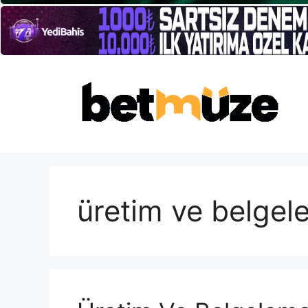
İçeriğe
atla
üretim ve belge