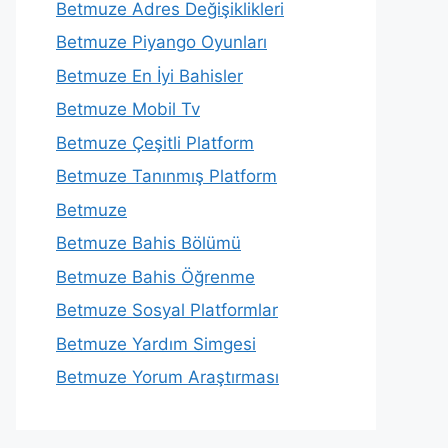
Betmuze Adres Değişiklikleri
Betmuze Piyango Oyunları
Betmuze En İyi Bahisler
Betmuze Mobil Tv
Betmuze Çeşitli Platform
Betmuze Tanınmış Platform
Betmuze
Betmuze Bahis Bölümü
Betmuze Bahis Öğrenme
Betmuze Sosyal Platformlar
Betmuze Yardım Simgesi
Betmuze Yorum Araştırması